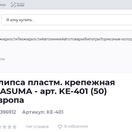
жки
жидкости
Техжидкости
Автохимия
Автотовары
Фильтры
Тормозные коло
алы
липса пластм. крепежная
ASUMA - арт. KE-401 (50)
вропа
 396912
Артикул: KE-401
В избранное
Нет отзывов