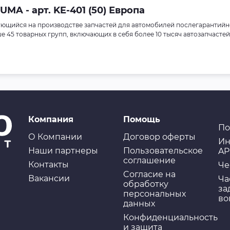
A - арт. KE-401 (50) Европа
ющийся на производстве запчастей для автомобилей послегарантийн
45 товарных групп, включающих в себя более 10 тысяч автозапчастей
Компания
Помощь
По
О Компании
Договор оферты
Ин
Наши партнеры
Пользовательское
AP
соглашение
Контакты
Че
Cогласие на
Вакансии
Ча
обработку
за
персональных
во
данных
Конфиденциальность
и защита