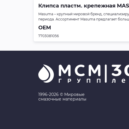
Клипса пластм. крепежная MASUM
Masuma – крупный мировой бренд, специализиру
периода. Ассортимент Masuma предлагает больше 
OEM
7703081056
1996-2026 © Мировые
смазочные материалы