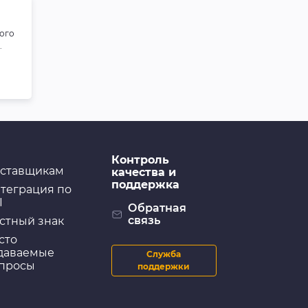
ого
.
Контроль
ставщикам
качества и
поддержка
теграция по
I
Обратная
связь
стный знак
сто
даваемые
Служба
просы
поддержки