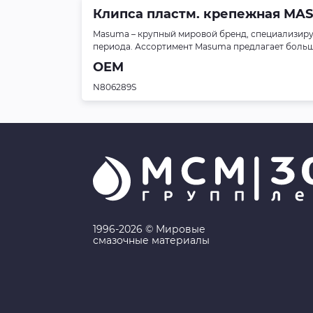
Клипса пластм. крепежная MASU
Masuma – крупный мировой бренд, специализиру
периода. Ассортимент Masuma предлагает больше 
OEM
N806289S
1996-2026 © Мировые
смазочные материалы