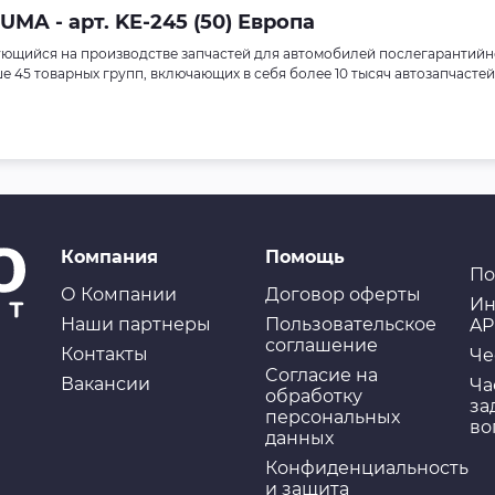
MA - арт. KE-245 (50) Европа
ющийся на производстве запчастей для автомобилей послегарантийн
45 товарных групп, включающих в себя более 10 тысяч автозапчастей
Компания
Помощь
По
О Компании
Договор оферты
Ин
Наши партнеры
Пользовательское
AP
соглашение
Контакты
Че
Cогласие на
Вакансии
Ча
обработку
за
персональных
во
данных
Конфиденциальность
и защита