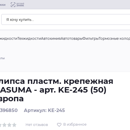
жки
жидкости
Техжидкости
Автохимия
Автотовары
Фильтры
Тормозные коло
алы
липса пластм. крепежная
ASUMA - арт. KE-245 (50)
вропа
 396850
Артикул: KE-245
В избранное
Нет отзывов