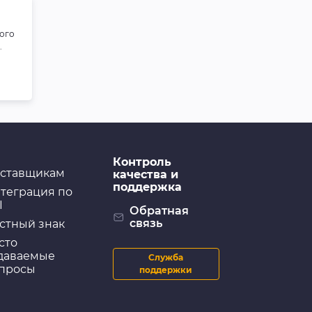
ого
.
Контроль
ставщикам
качества и
поддержка
теграция по
I
Обратная
связь
стный знак
сто
даваемые
Служба
просы
поддержки