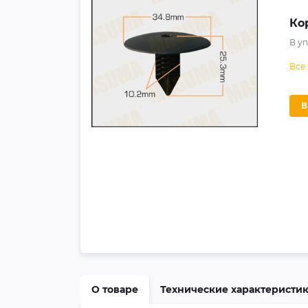
Ко
В у
Все
О товаре
Технические характеристи