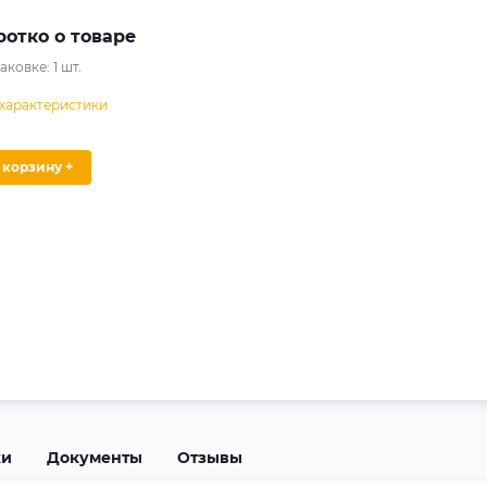
ротко о товаре
паковке:
1
шт.
 характеристики
В корзину +
ки
Документы
Отзывы