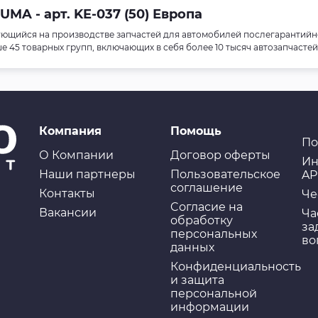
MA - арт. KE-037 (50) Европа
ющийся на производстве запчастей для автомобилей послегарантийн
45 товарных групп, включающих в себя более 10 тысяч автозапчастей
Компания
Помощь
По
О Компании
Договор оферты
Ин
Наши партнеры
Пользовательское
AP
соглашение
Контакты
Че
Cогласие на
Вакансии
Ча
обработку
за
персональных
во
данных
Конфиденциальность
и защита
персональной
информации