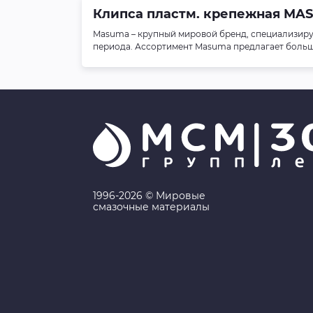
Клипса пластм. крепежная MASU
Masuma – крупный мировой бренд, специализиру
периода. Ассортимент Masuma предлагает больше 
1996-2026 © Мировые
смазочные материалы