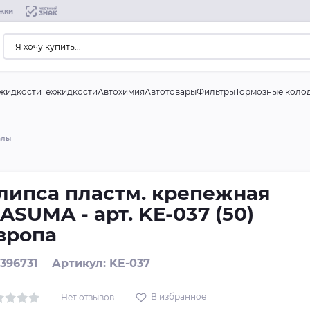
жки
жидкости
Техжидкости
Автохимия
Автотовары
Фильтры
Тормозные коло
алы
липса пластм. крепежная
ASUMA - арт. KE-037 (50)
вропа
 396731
Артикул: KE-037
В избранное
Нет отзывов