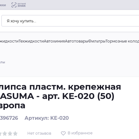
жки
жидкости
Техжидкости
Автохимия
Автотовары
Фильтры
Тормозные коло
алы
липса пластм. крепежная
ASUMA - арт. KE-020 (50)
вропа
 396726
Артикул: KE-020
В избранное
Нет отзывов