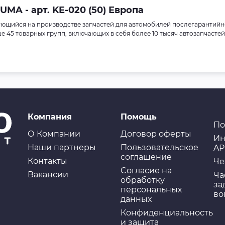
MA - арт. KE-020 (50) Европа
ющийся на производстве запчастей для автомобилей послегарантийн
45 товарных групп, включающих в себя более 10 тысяч автозапчастей
Компания
Помощь
По
О Компании
Договор оферты
Ин
Наши партнеры
Пользовательское
AP
соглашение
Контакты
Че
Cогласие на
Вакансии
Ча
обработку
за
персональных
во
данных
Конфиденциальность
и защита