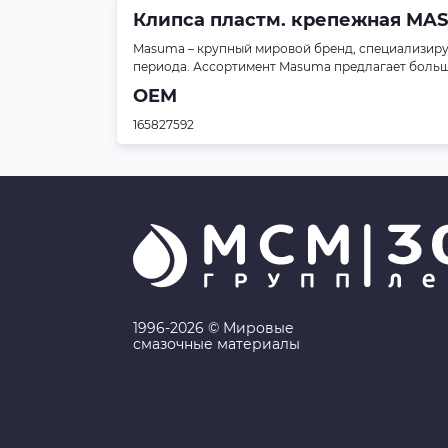
Клипса пластм. крепежная MASU
Masuma – крупный мировой бренд, специализиру
периода. Ассортимент Masuma предлагает больше 
OEM
165827592
1996-2026 © Мировые
смазочные материалы