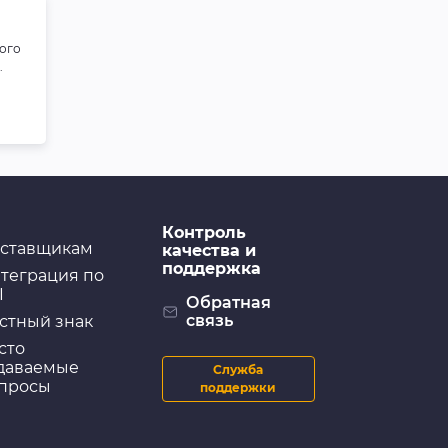
ого
.
Контроль
ставщикам
качества и
поддержка
теграция по
I
Обратная
связь
стный знак
сто
даваемые
Служба
просы
поддержки