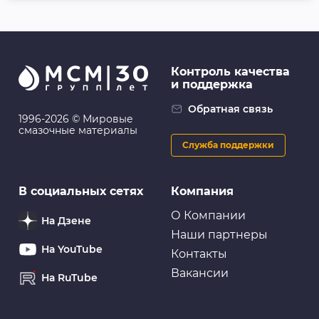
FL142 Очиститель для рук «Крем для очистки рук с
абразивом», 500 мл (флакон с дозатором) - FILL Inn
Контроль качества
и поддержка
Очистители для рук
Очиститель для рук ABRO
Обратная связь
1996-2026 © Мировые
смазочные материалы
Служба поддержки
Очистители для рук
В социальных сетях
Компания
VMP AUTO Средство для очистки рук ПРОФИ
Чистик, 470мл банка
О Компании
На Дзене
Наши партнеры
На YouTube
Контакты
Вакансии
На RuTube
Очистители для рук
Очищающая паста для рук LAVR «Пористые скраб-
гранулы» HandWashPaste, 5 л