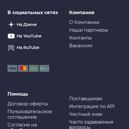
Для ремонта
В социальных сетях
Компания
Лента самовулканизирующаяся ABRO силиконовая,
черная
О Компании
На Дзене
Наши партнеры
На YouTube
Контакты
Вакансии
На RuTube
Для ремонта
Лента клейкая двусторонняя, 8 мм, 6 м
Для ремонта
Помощь
Лента клейкая двусторонняя, 40 мм, 1,5 м
Поставщикам
Договор оферты
Интеграция по API
Пользовательское
Честный знак
соглашение
Часто задаваемые
Cогласие на
вопросы
Для ремонта