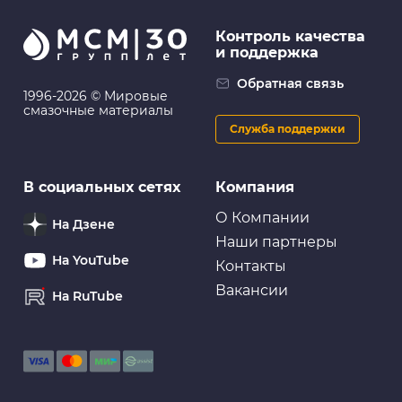
Контроль качества
и поддержка
Для ремонта
ABRO: Изолента зелёная (19 мм х 9,1 м)
Обратная связь
1996-2026 © Мировые
смазочные материалы
Служба поддержки
Для ремонта
В социальных сетях
Компания
Лента самовулканизирующаяся ABRO силиконовая,
черная
О Компании
На Дзене
Наши партнеры
На YouTube
Контакты
Вакансии
На RuTube
Для ремонта
Лента клейкая двусторонняя, 8 мм, 6 м