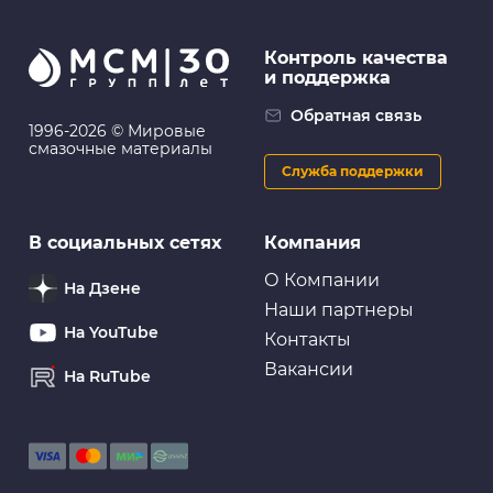
Контроль качества
и поддержка
Для ремонта
ABRO: Изолента зелёная (19 мм х 9,1 м)
Обратная связь
1996-2026 © Мировые
смазочные материалы
Служба поддержки
Для ремонта
В социальных сетях
Компания
Лента самовулканизирующаяся ABRO силиконовая,
черная
О Компании
На Дзене
Наши партнеры
На YouTube
Контакты
Вакансии
На RuTube
Для ремонта
Лента клейкая двусторонняя, 8 мм, 6 м