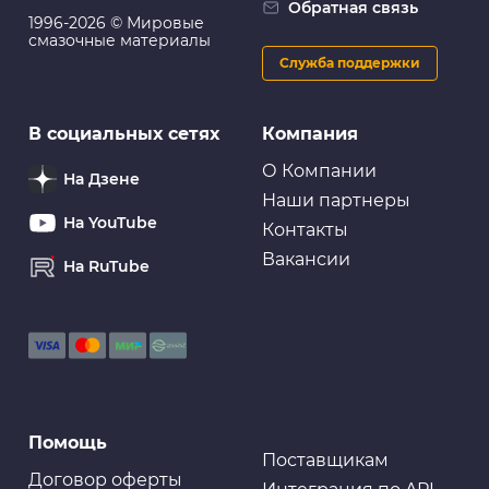
Обратная связь
заднего поперечного рычага, внутренний
1996-2026 © Мировые
смазочные материалы
Служба поддержки
Очистители и промывки
В социальных сетях
Компания
GRASS Очиститель двигателя "Motor Cleaner", 5.8 кг
О Компании
На Дзене
Наши партнеры
На YouTube
Контакты
Вакансии
На RuTube
Очистители и промывки
Масло промывочное
Смазки
Помощь
Смазка "Rinkai" силиконовая,аэроз. 450ml (1/24)
Поставщикам
Договор оферты