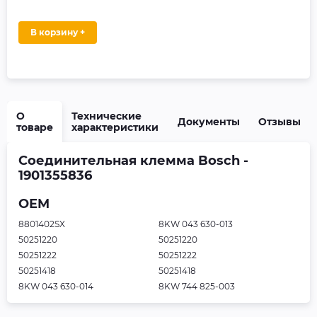
В корзину +
О
Технические
Документы
Отзывы
товаре
характеристики
Соединительная клемма Bosch -
1901355836
OEM
8801402SX
8KW 043 630-013
50251220
50251220
50251222
50251222
50251418
50251418
8KW 043 630-014
8KW 744 825-003