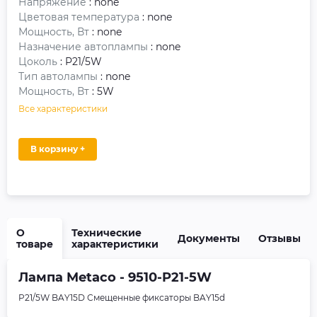
Напряжение
: none
Цветовая температура
: none
Мощность, Вт
: none
Назначение автоплампы
: none
Цоколь
: P21/5W
Тип автолампы
: none
Мощность, Вт
: 5W
Все характеристики
В корзину +
О
Технические
Документы
Отзывы
товаре
характеристики
Лампа Metaco - 9510-P21-5W
P21/5W BAY15D Смещенные фиксаторы BAY15d