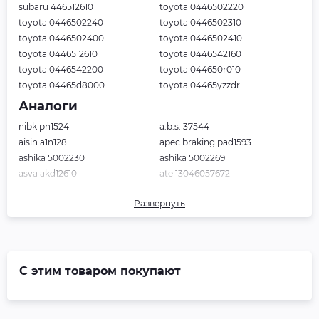
subaru 446512610
toyota 0446502220
toyota 0446502240
toyota 0446502310
toyota 0446502400
toyota 0446502410
toyota 0446512610
toyota 0446542160
toyota 0446542200
toyota 044650r010
toyota 04465d8000
toyota 04465yzzdr
Аналоги
nibk pn1524
a.b.s. 37544
aisin a1n128
apec braking pad1593
ashika 5002230
ashika 5002269
asva akd12610
ate 13046057672
blue print adt342171
borg & beck bbp1991
Развернуть
bosch 986494240
bosch 0986ab2192
breck 243360000000
brembo p83082
cifam 8227470
delphi lp2002
ditas dfb4710
febi 16650
fenox bp43071
ferodo fdb1891
С этим товаром покупают
fremax fbp1467
fte bl2516a1
galfer b1g12010652
girling 6134259
hella pagid 8db355006861
herth+buss jakoparts j3602125