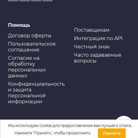
Помощь
Поставщикам
Договор оферты
Интеграция по API
Пользовательское
Честный знак
соглашение
Часто задаваемые
Cогласие на
вопросы
обработку
персональных
данных
Конфиденциальность
и защита
персональной
информации
Мы используем cookie для предоставления вам лучшего опыта.
Нажмите "Принять", чтобы продолжить.
Принять
Домой
Каталог
Войти