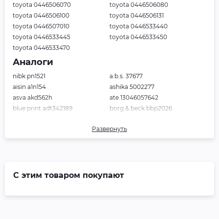
toyota 0446506070
toyota 0446506080
toyota 0446506100
toyota 0446506131
toyota 0446507010
toyota 0446533440
toyota 0446533445
toyota 0446533450
toyota 0446533470
Аналоги
nibk pn1521
a.b.s. 37677
aisin a1n154
ashika 5002277
asva akd562h
ate 13046057642
blue print adt342189
borg & beck bbp2026
bosch 986494430
brembo p83117
Развернуть
cifam 8228820
delphi lp2169
fenox bp43046
ferodo fdb1991
fte bl2520a1
girling 6134299
hella pagid 8db355012401
icer 181764
japanparts pa277af
japko 50277
С этим товаром покупают
jp group 4863603219
jurid 572651j
kawe 123300
lynxauto bd7530
magneti marelli 363916000000
metelli 2208820
mintex mdb2788
nipparts n3602141