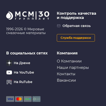
nisshinbo pf1521
optimal 12314
patron pbp1991
quinton hazell bp1611
Контроль качества
quinton hazell mbp1611
remsa 123300
и поддержка
roadhouse 2123300
sangsin brake sp2080
stellox 001016bsx
stellox 002007sx
Обратная связь
1996-2026 © Мировые
tatsumi tca1046
textar 2435001
смазочные материалы
trw gdb3429
vaico v700091
Служба поддержки
valeo 301890
valeo 598890
zekkert bs2804
ctr gk1065
masuma ms1521
В социальных сетях
Компания
О Компании
На Дзене
Наши партнеры
На YouTube
Контакты
Вакансии
На RuTube