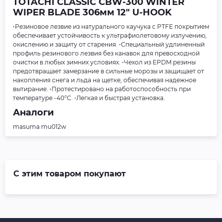
TOTACHI CLASSIC CBW-300 WINTER
WIPER BLADE 306мм 12" U-HOOK
•Резиновое лезвие из натурального каучука с PTFE покрытием
обеспечивает устойчивость к ультрафиолетовому излучению,
окислению и защиту от старения. •Специальный удлиненный
профиль резинового лезвия без канавок для превосходной
очистки в любых зимних условиях. •Чехол из EPDM резины
предотвращает замерзание в сильные морозы и защищает от
накопления снега и льда на щетке, обеспечивая надежное
вытирание. •Протестировано на работоспособность при
температуре -40°C. •Легкая и быстрая установка.
Аналоги
masuma mu012w
С этим товаром покупают