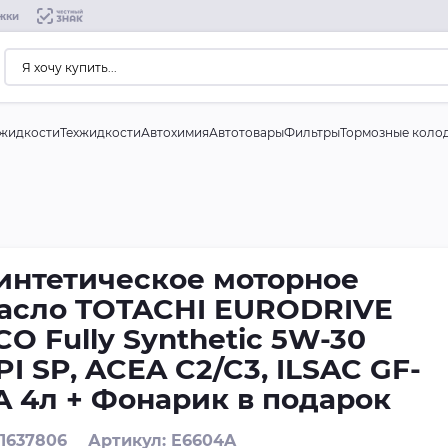
жки
жидкости
Техжидкости
Автохимия
Автотовары
Фильтры
Тормозные коло
интетическое моторное
асло TOTACHI EURODRIVE
CO Fully Synthetic 5W-30
PI SP, ACEA C2/C3, ILSAC GF-
A 4л + Фонарик в подарок
 1637806
Артикул: E6604A