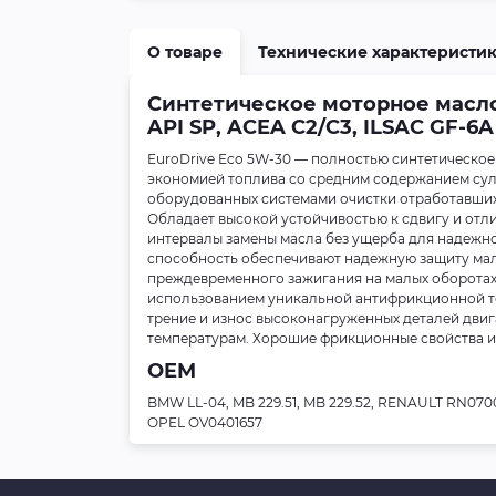
О товаре
Технические характеристи
Синтетическое моторное масло
API SP, ACEA C2/C3, ILSAC GF-6
EuroDrive Eco 5W-30 — полностью синтетическо
экономией топлива со средним содержанием сул
оборудованных системами очистки отработавших 
Обладает высокой устойчивостью к сдвигу и отл
интервалы замены масла без ущерба для надежн
способность обеспечивают надежную защиту мал
преждевременного зажигания на малых оборотах 
использованием уникальной антифрикционной тех
трение и износ высоконагруженных деталей дви
температурам. Хорошие фрикционные свойства и
OEM
BMW LL-04, MB 229.51, MB 229.52, RENAULT RN0700 
OPEL OV0401657