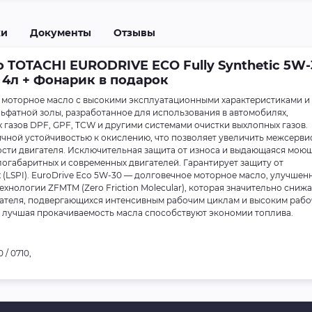
ки
Документы
Отзывы
 TOTACHI EURODRIVE ECO Fully Synthetic 5W-
A 4л + Фонарик в подарок
е моторное масло с высокими эксплуатационными характеристиками и
ьфатной золы, разработанное для использования в автомобилях,
газов DPF, GPF, TCW и другими системами очистки выхлопных газов.
ичной устойчивостью к окислению, что позволяет увеличить межсерв
ости двигателя. Исключительная защита от износа и выдающаяся мою
огабаритных и современных двигателей. Гарантирует защиту от
(LSPI). EuroDrive Eco 5W-30 — долговечное моторное масло, улучшен
нологии ZFMTM (Zero Friction Molecular), которая значительно снижа
гателя, подвергающихся интенсивным рабочим циклам и высоким раб
 лучшая прокачиваемость масла способствуют экономии топлива.
/ 0710,