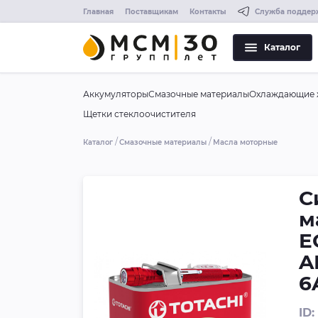
Главная
Поставщикам
Контакты
Служба поддер
Каталог
Аккумуляторы
Смазочные материалы
Охлаждающие 
Щетки стеклоочистителя
Каталог
Смазочные материалы
Масла моторные
С
м
E
A
6
ID: