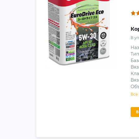
Ко
В у
На
Тип
Баз
Вяз
Кла
Вяз
Объ
Все