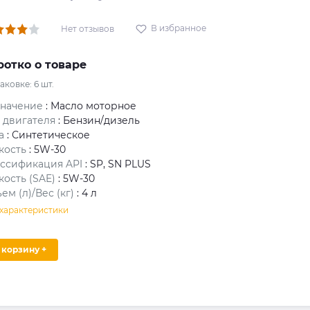
В избранное
Нет отзывов
ротко о товаре
паковке:
6
шт.
значение
: Масло моторное
 двигателя
: Бензин/дизель
а
: Синтетическое
кость
: 5W-30
ссификация API
: SP, SN PLUS
кость (SAE)
: 5W-30
ем (л)/Вес (кг)
: 4 л
 характеристики
В корзину +