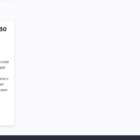
Antifreeze Hyper Cool
-40°C 1кг (green)
30
Масляные фильтры
Фильтр масляный C-
809 MANN-FILTER
W610/6
исные
щая
Масляные фильтры
ное с
Фильтр масляный VIC
ет
C-809
очим
Масляные фильтры
Фильтр масляный C-
809 MASUMA