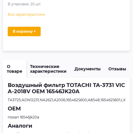
В упаковке:
20
шт.
Все характеристики
В корзину +
О
Технические
Документы
Отзывы
товаре
характеристики
Воздушный фильтр TOTACHI TA-3731 VIC
A-2018V OEM 16546JK20A
TA3725;ADN12231;NA2621;A2006;165462S600;A8548;165462S601;LX200
OEM
nissan 16546jk20a
Аналоги