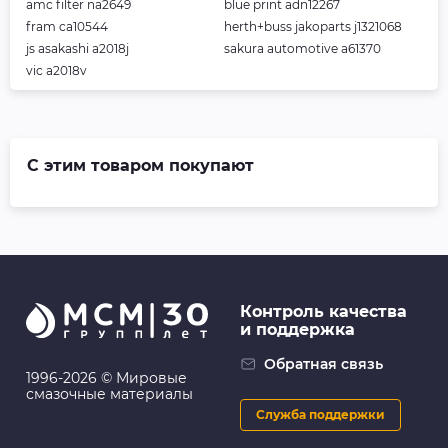
amc filter na2649
blue print adn12267
fram ca10544
herth+buss jakoparts j1321068
js asakashi a2018j
sakura automotive a61370
vic a2018v
С этим товаром покупают
Контроль качества
и поддержка
Обратная связь
1996-2026 © Мировые
смазочные материалы
Служба поддержки