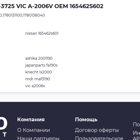
3725 VIC A-2006V OEM 165462S602
0;1780131100;1780138040
nissan 165462s601
ashika 2001190
japanparts fa190s
knecht lx2000
mdr maf3190
vic a2006v
Компания
Помощь
По
О Компании
Договор оферты
Ин
Наши партнеры
Пользовательское
AP