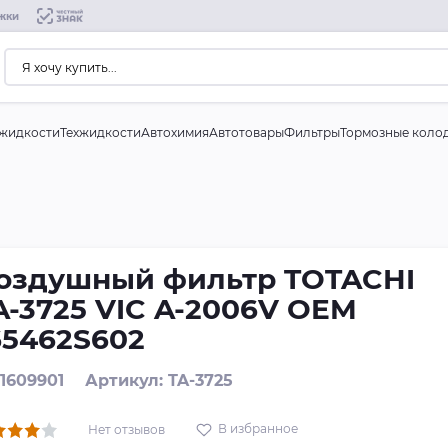
жки
жидкости
Техжидкости
Автохимия
Автотовары
Фильтры
Тормозные коло
оздушный фильтр TOTACHI
A-3725 VIC A-2006V OEM
65462S602
 1609901
Артикул: TA-3725
В избранное
Нет отзывов