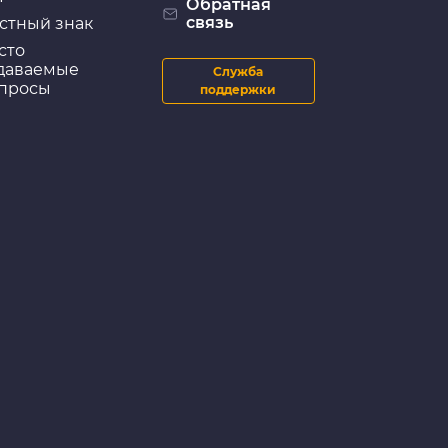
Обратная
связь
стный знак
сто
даваемые
Служба
просы
поддержки