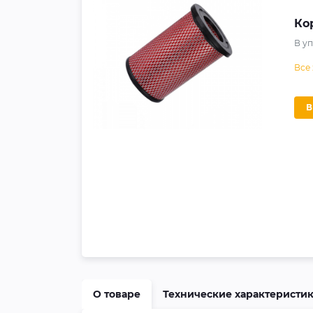
Ко
В у
Все
О товаре
Технические характеристи