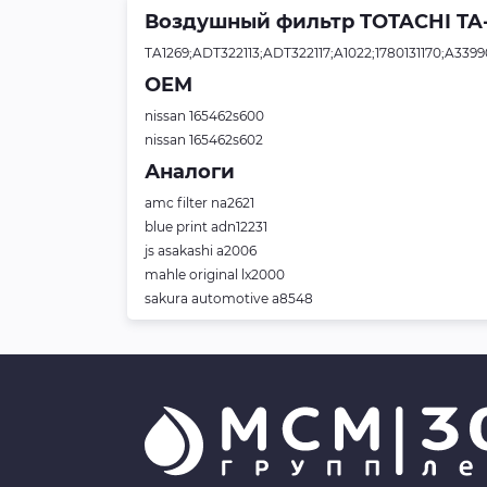
Воздушный фильтр TOTACHI TA-
TA1269;ADT322113;ADT322117;A1022;1780131170;A3399
OEM
nissan 165462s600
nissan 165462s602
Аналоги
amc filter na2621
blue print adn12231
js asakashi a2006
mahle original lx2000
sakura automotive a8548