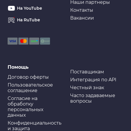
Наши партнеры
На YouTube
Контакты
Вакансии
На RuTube
Масляные фильтры
Фильтр масляный C-809 MASUMA
Масляные фильтры
Помощь
Фильтр масляный TOTACHI TC-1096 C-809 15400-RTA-
004
Поставщикам
Договор оферты
Интеграция по API
Пользовательское
Честный знак
соглашение
Часто задаваемые
Cогласие на
вопросы
Свечи
обработку
Свеча зажигания DENSO - K20TT
персональных
данных
Конфиденциальность
и защита