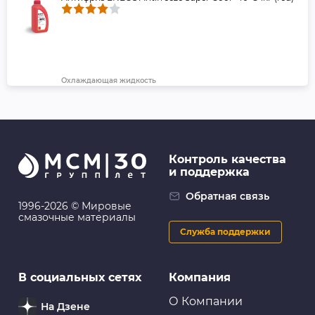
Охлаждающая жидкость
Антифриз ENEOS Antifreeze Hyper Cool -40°C 1кг
(green)
Контроль качества
и поддержка
Масляные фильтры
Фильтр масляный C-809 MANN-FILTER W610/6
Обратная связь
1996-2026 © Мировые
смазочные материалы
Служба поддержки
Масляные фильтры
В социальных сетях
Компания
Фильтр масляный VIC C-809
О Компании
На Дзене