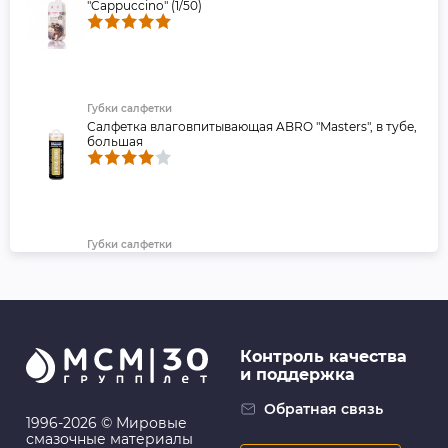
"Cappuccino" (1/50)
Губки салфетки
Салфетка влаговпитывающая ABRO "Masters", в тубе,
большая
Губки салфетки
GRASS Салфетка из искусственной замши
"Алькантара", 45х54см, желтый
Контроль качества
и поддержка
Ароматизаторы
EIKOSHA: Ароматизатор меловой SPIRIT REFILL -
Обратная связь
BOTANICAL SHOWER
1996-2026 © Мировые
смазочные материалы