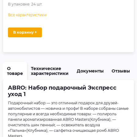
В упаковке:
24
шт.
Все характеристики
В корзину +
О
Технические
Документы
Отзывы
товаре
характеристики
ABRO: Набор подарочный Экспресс
уход 1
Подарочный набор — это отличный подарок для друзей-
автомобилистов — новичка и профи! В наборе собраны самые
популярные и всегда необходимые товары: — полироль
панели ароматизированная ABRO Masters(Клубника); —
очиститель шин пенный; — освежитель воздуха
«Пальма»(Клубника); — cалфетка очищающая ромб ABRO
Masters