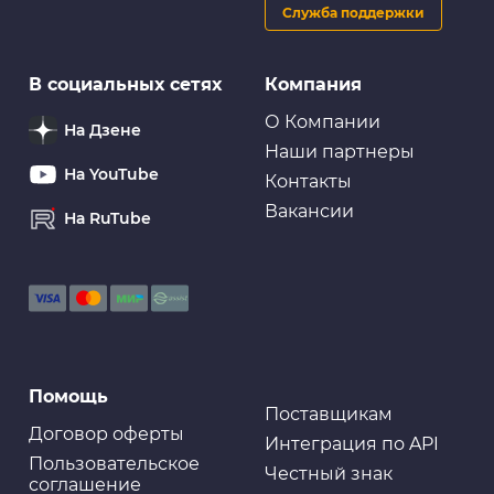
Служба поддержки
Ароматизаторы
В социальных сетях
Компания
Ароматизатор FRAGRANCE TANK Blue Soda - DIAX-B-
591
О Компании
На Дзене
Наши партнеры
На YouTube
Контакты
Вакансии
На RuTube
Ароматизаторы
Ароматизатор на торпеду YAMMY гелевый "Marine
Squash" (1/40)
Губки салфетки
Помощь
Ткань водопоглощающая AION Plas Senu, в тубе,
69х43 см, желтая
Поставщикам
Договор оферты
Интеграция по API
Пользовательское
Честный знак
соглашение