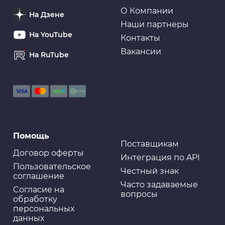
FILL Inn
О Компании
На Дзене
Наши партнеры
На YouTube
Контакты
Вакансии
На RuTube
Губки салфетки
Губка для мытья а/м KOLIBRIYA Alba- 1 Для
труднодоступ..мест, 205х95х65
Губки салфетки
Помощь
Ткань водопоглощающая AION Plas Senu, в тубе,
69х43 см, желтая
Поставщикам
Договор оферты
Интеграция по API
Пользовательское
Честный знак
соглашение
Часто задаваемые
Cогласие на
вопросы
Антикоррозийные покрытия
обработку
Антикор-спрей с добавлением воска (прозрачный)
персональных
ABRO
данных