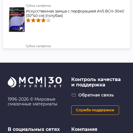
Губки салфетки
Искусственная замша с перфорацией AVS BCH-3040
(30*40 см) (голубая)
Губки салфетки
Набор водопоглощающих салфеток AION
Professional Chamois, 2 шт., 43х33 см, голубые
Контроль качества
и поддержка
Очистители и шампуни
FL045 Автошампунь с полиролем, 400 мл - FILL Inn
Обратная связь
1996-2026 © Мировые
смазочные материалы
Служба поддержки
Антикоррозийные покрытия
В социальных сетях
Компания
FL019 Мастика резино-битумная (аэрозоль), 520 мл -