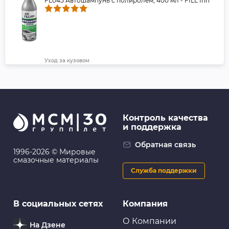
FL045 Автошампунь с полиролем, 400 мл - FILL Inn
Уход за кузовом
Автополироль для кузова цветная (бежевая) ABRO
Контроль качества
и поддержка
Уход за кузовом
GRASS Средство для удаления следов насекомых
Обратная связь
"Mosquitos Cleaner", 1 л
1996-2026 © Мировые
смазочные материалы
Служба поддержки
Очистители и шампуни
В социальных сетях
Компания
GRASS Наношампунь "Nano Shampoo", 1 л
О Компании
На Дзене