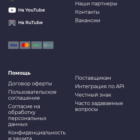
Наши партнеры
На YouTube
Контакты
Вакансии
На RuTube
Очистители и шампуни
Автошампунь LAVR Color Розовая пена Auto
Shampoo Color, 1,2 кг
Уход за кузовом
Помощь
Очиститель кузова на основе глины Surface
Smoother Mini, 100 гр
Поставщикам
Договор оферты
Интеграция по API
Пользовательское
Честный знак
соглашение
Часто задаваемые
Cогласие на
вопросы
Уход за кузовом
обработку
Очиститель мощный Profoam 1000, 600мл
персональных
данных
Конфиденциальность
и защита