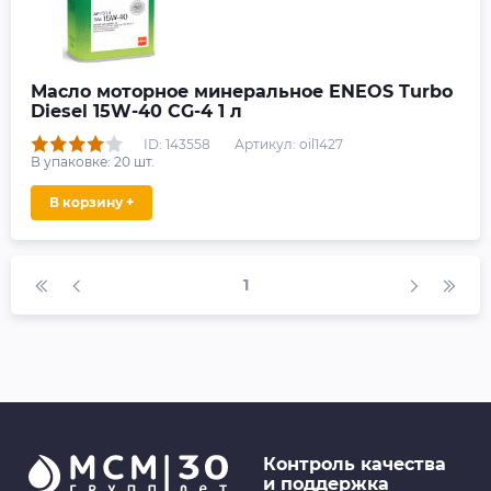
Масло моторное минеральное ENEOS Turbo
Diesel 15W-40 СG-4 1 л
ID: 143558
Артикул: oil1427
В упаковке:
20
шт.
В корзину +
1
Контроль качества
и поддержка