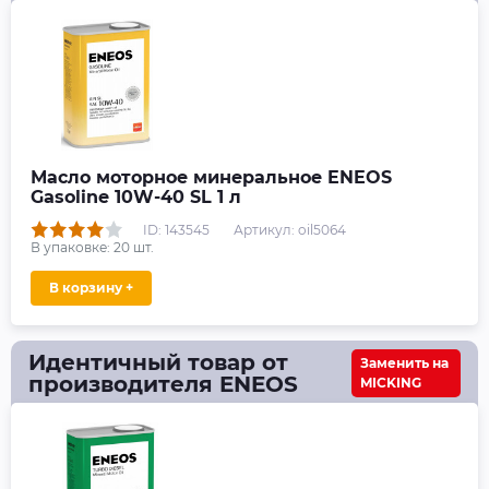
Масло моторное минеральное ENEOS
Gasoline 10W-40 SL 1 л
ID: 143545
Артикул: oil5064
В упаковке:
20
шт.
В корзину +
Идентичный товар от
Заменить на
производителя ENEOS
MICKING