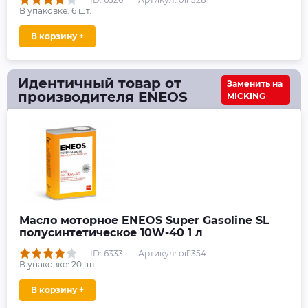
В упаковке:
6
шт.
В корзину +
Идентичный товар от
Заменить на
производителя ENEOS
MICKING
Масло моторное ENEOS Super Gasoline SL
полусинтетическое 10W-40 1 л
ID: 6333
Артикул: oil1354
В упаковке:
20
шт.
В корзину +