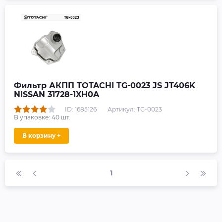
Фильтр АКПП TOTACHI TG-0023 JS JT406K
NISSAN 31728-1XH0A
ID: 1685126
Артикул: TG-0023
В упаковке:
40
шт.
В корзину +
1