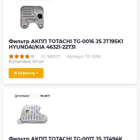
Фильтр АКПП TOTACHI TG-0016 JS JT195K1
HYUNDAI/KIA 46321-22731
ID: 1685117
Артикул: TG-0016
В упаковке:
40
шт.
В корзину +
Фильтр АКПП TOTACHI TG-0017 JS JT494K