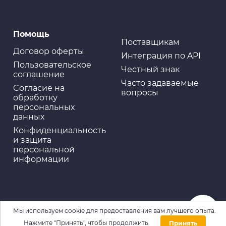
Помощь
Поставщикам
Договор оферты
Интеграция по API
Пользовательское
Честный знак
соглашение
Часто задаваемые
Cогласие на
вопросы
обработку
персональных
данных
Конфиденциальность
и защита
персональной
информации
Мы используем cookie для предоставления вам лучшего опыта.
Нажмите "Принять", чтобы продолжить.
Принять
Домой
Каталог
Войти