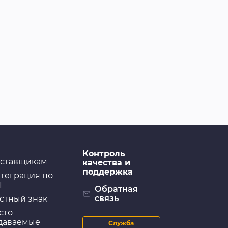
Контроль
ставщикам
качества и
поддержка
теграция по
I
Обратная
связь
стный знак
сто
даваемые
Служба