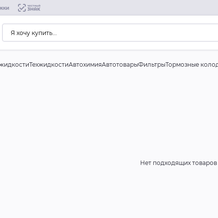
жки
жидкости
Техжидкости
Автохимия
Автотовары
Фильтры
Тормозные коло
Нет подходящих товаров