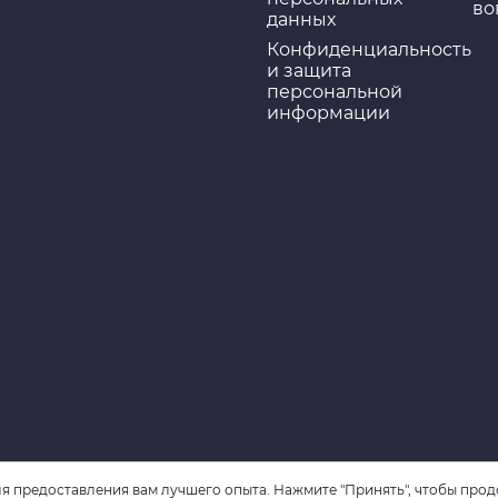
во
данных
Конфиденциальность
и защита
персональной
информации
я предоставления вам лучшего опыта. Нажмите "Принять", чтобы прод