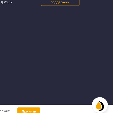
просы
поддержки
олжить.
Принять