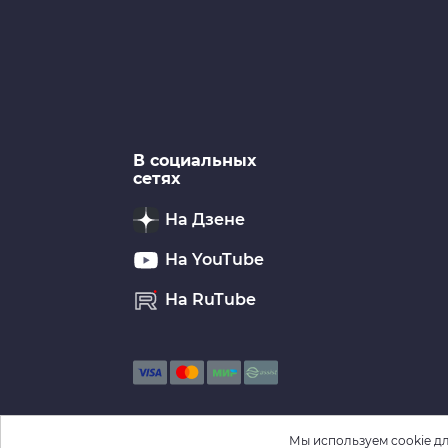
В социальных
сетях
На Дзене
На YouTube
На RuTube
Мы используем cookie дл