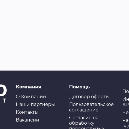
Компания
Помощь
По
О Компании
Договор оферты
Ин
Наши партнеры
Пользовательское
AP
соглашение
Контакты
Че
Cогласие на
Вакансии
Ча
обработку
за
персональных