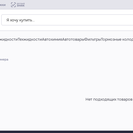
жки
жидкости
Техжидкости
Автохимия
Автотовары
Фильтры
Тормозные коло
омера
Нет подходящих товаров