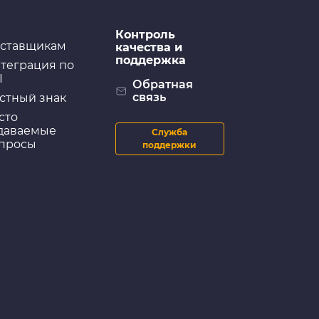
Контроль
ставщикам
качества и
поддержка
теграция по
I
Обратная
связь
стный знак
сто
даваемые
Служба
просы
поддержки